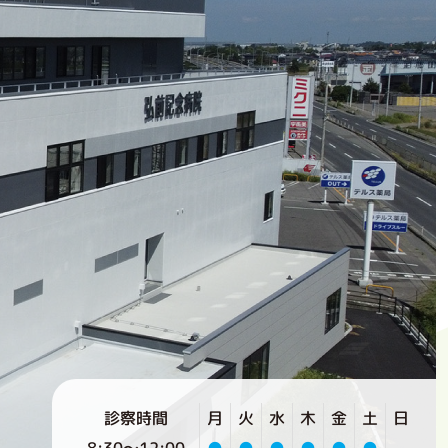
診察時間
月
火
水
木
金
土
日
8:30〜12:00
●
●
●
●
●
●