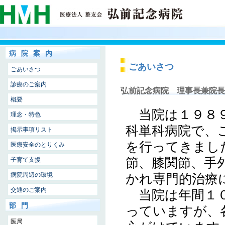
病院案内
ごあいさつ
ごあいさつ
診療のご案内
弘前記念病院 理事長兼院長
概要
当院は１９８９
理念・特色
科単科病院で、
掲示事項リスト
を行ってきまし
医療安全のとりくみ
節、膝関節、手
子育て支援
病院周辺の環境
かれ専門的治療
交通のご案内
当院は年間１０
部門
っていますが、
医局