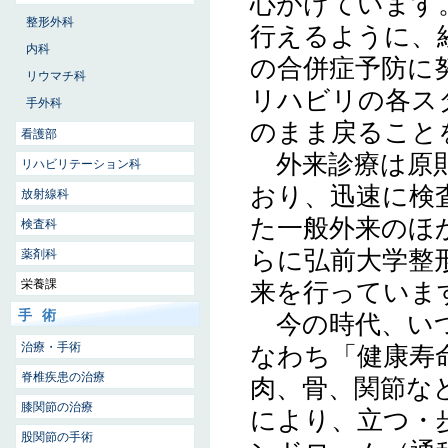
心がけています
整形外科
行えるように、
内科
の合併症予防に
リウマチ科
リハビリの各ス
手外科
のまま戻ること
看護部
外来診療は原則
リハビリテーション科
おり、迅速に検
放射線科
た一般外来のほ
検査科
らに弘前大学整
薬剤科
栄養課
来を行っていま
手術
今の時代、いつ
治療・手術
なわち「健康寿
脊椎疾患の治療
肉、骨、関節な
膝関節の治療
により、立つ・
股関節の手術