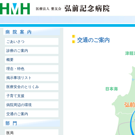
病院案内
交通のご案内
ごあいさつ
診療のご案内
概要
理念・特色
掲示事項リスト
医療安全のとりくみ
子育て支援
病院周辺の環境
交通のご案内
部門
医局