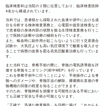
臨床検査科は当院の２階に位置しており、臨床検査技師
4名から構成されています。
当科では、患者様から採取された血液や尿中における成
分を分析する検体検査業務と、心電図や超音波検査など
で患者様の身体内部の状態を観る生理検査業務を行うこ
とで医師の診断や治療の補助を行っています。
また、輸血時に副作用が起こらないように行う交差適合
試験や、大気圧よりも高い気圧環境下で酸素を吸入させ
ることで病態の改善を図る高気圧酸素治療も行っていま
す。
また当科では、脊椎手術の際に、脊髄の電気誘導能を評
価する脊髄モニタリング(術中MEP）を行っています。
これを脊椎手術中に行うことにより、手術操作による脊
髄へのダメージや、脊髄圧迫の解除、腫瘍摘出直後の脊
髄機能の回復の程度を知ることができます。
そのため、脊髄神経を損傷する可能性がある手術におい
ても正確で安全な手術が可能となります。
「正確で、迅速な検査報告」を目標に掲げ、これからも