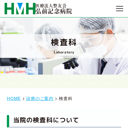
医療法人整友会
弘前記念病院
検査科
Laboratory
HOME
>
診療のご案内
>
検査科
当院の
検査科
について