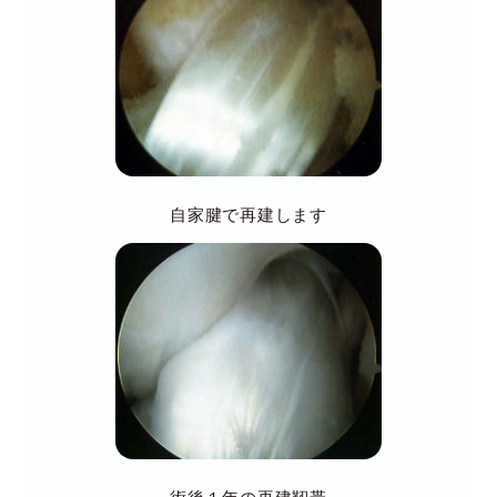
自家腱で再建します
術後１年の再建靭帯