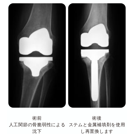
術前
術後
人工関節の骨脆弱性による
ステムと金属補填剤を使用
沈下
し再置換します