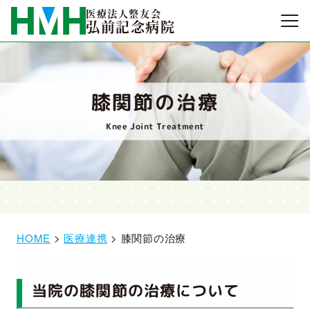
医療法人整友会
弘前記念病院
膝関節の治療
Knee Joint Treatment
HOME
>
医療連携
>
膝関節の治療
当院の
膝関節の治療
について