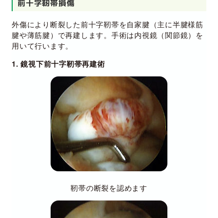
前十字靭帯損傷
外傷により断裂した前十字靭帯を自家腱（主に半腱様筋
腱や薄筋腱）で再建します。手術は内視鏡（関節鏡）を
用いて行います。
1. 鏡視下前十字靭帯再建術
靭帯の断裂を認めます