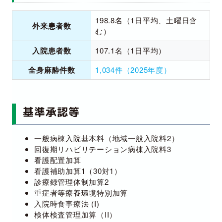
198.8名（1日平均、土曜日含
外来患者数
む）
入院患者数
107.1名（1日平均）
全身麻酔件数
1,034件（2025年度）
基準承認等
一般病棟入院基本料（地域一般入院料2）
回復期リハビリテーション病棟入院料3
看護配置加算
看護補助加算1（30対1）
診療録管理体制加算2
重症者等療養環境特別加算
入院時食事療法 (I)
検体検査管理加算（II）